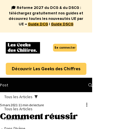
🎓 Réforme 2027 du DCG & du DSCG :
téléchargez gratuitement nos guides et
découvrez toutes les nouveautés UE par
UE →
Guide DCG
|
Guide DSCG
Se connecter
Découvrir Les Geeks des Chiffres
Post
Tous les Articles
5 mars 2021
11 min de lecture
Tous les Articles
Comment réussir
Fiche métier
Dans l'Arène