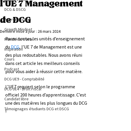
l'UE 7 Management
DCG & DSCG
de DCG
Apprentissage
Growth Mindset
Dernière mise à jour :
26 mars 2024
Parmi toutes les unités d’enseignement 
Monde du Travail
du
 DCG
, l’UE 7 de Management est une 
Inspiration
des plus redoutables. Nous avons réuni 
Cours
dans cet article les meilleurs conseils 
Podcast
pour vous aider à réussir cette matière.
DCG UE9 - Comptabilité
L’UE7 requiert selon le programme 
DCG UE4 - Droit Fiscal
officiel 200 heures d’apprentissage. C’est 
Candidat libre
une des matières les plus longues du DCG 
Témoignages étudiants DCG et DSCG
!