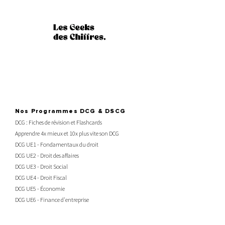
Nos Programmes DCG & DSCG
DCG : Fiches de révision et Flashcards
Apprendre 4x mieux et 10x plus vite son DCG
DCG UE1 - Fondamentaux du droit
DCG UE2 - Droit des affaires
DCG UE3 - Droit Social
DCG UE4 - Droit Fiscal
DCG UE5 - Économie
DCG UE6 - Finance d'entreprise
DCG UE7 - Management des organisations
DCG UE8 - SIG