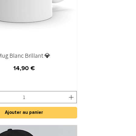
Mug Blanc Brillant 💎
Aperçu rapide
Prix
14,90 €
Ajouter au panier