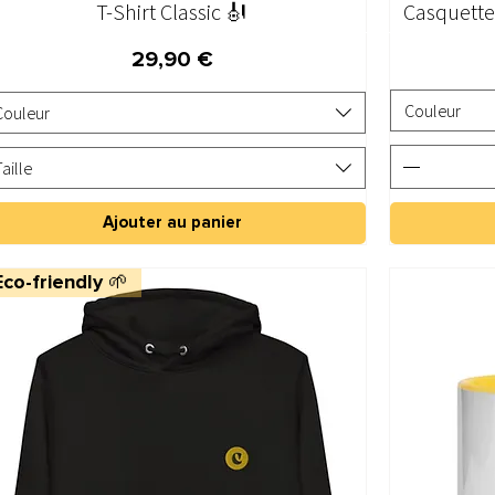
T-Shirt Classic 🎻
Aperçu rapide
Casquette
Prix
29,90 €
Couleur
Couleur
Taille
Ajouter au panier
Eco-friendly 🌱