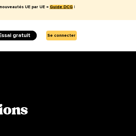
 nouveautés UE par UE →
Guide DCG
|
Essai gratuit
Se connecter
ions