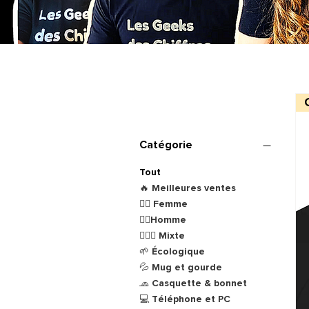
Filtrer par
Catégorie
Tout
🔥 Meilleures ventes
🙋‍♀️ Femme
🙋‍♂️Homme
👩‍❤️‍👨 Mixte
🌱 Écologique
💦 Mug et gourde
🧢 Casquette & bonnet
💻 Téléphone et PC