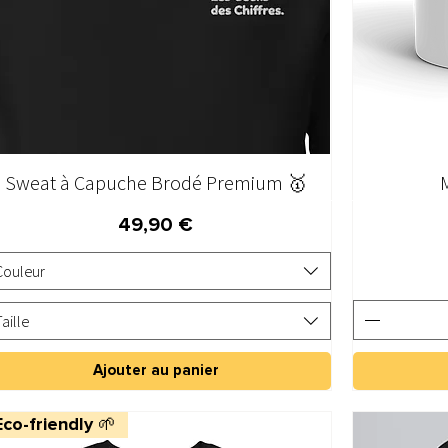
Sweat à Capuche Brodé Premium 🥇
Aperçu rapide
Prix
49,90 €
Couleur
Taille
Ajouter au panier
Eco-friendly 🌱