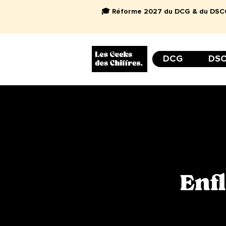
🎓 Réforme 2027 du DCG & du DSCG 
DCG
DS
Enf