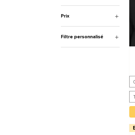
Prix
9 €
60 €
Filtre personnalisé
🙋‍♀️ Femme
🙋‍♂️Homme
👩‍❤️‍👨 Mixte
💦 Mug et gourde
🧢 Casquette & bonnet
💻 Téléphone et PC