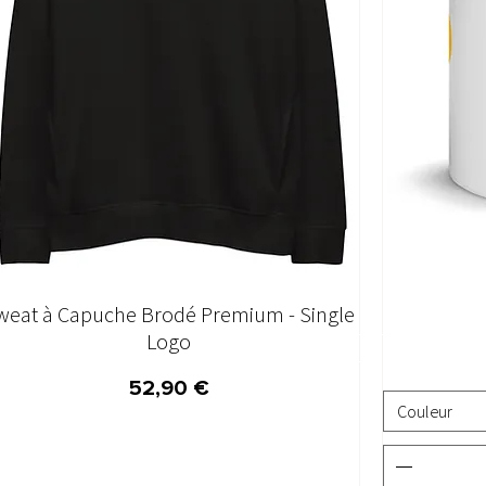
weat à Capuche Brodé Premium - Single
Aperçu rapide
Logo
Prix
52,90 €
Couleur