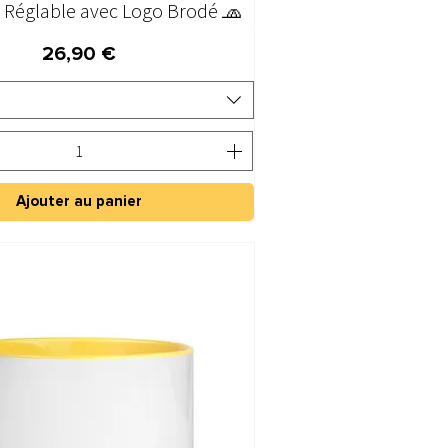
 Réglable avec Logo Brodé 🧢
Aperçu rapide
Prix
26,90 €
Ajouter au panier