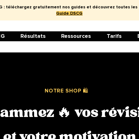
: téléchargez gratuitement nos guides et découvrez toutes les
Guide DSCG
CG
Résultats
Ressources
Tarifs
NOTRE SHOP 🛍
lammez
vos révis
🔥
et votre motivation