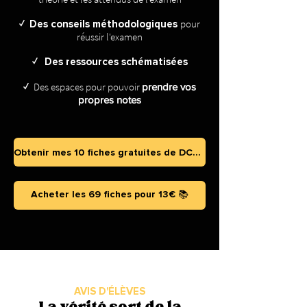
pour
✓
Des conseils méthodologiques
réussir l'examen
✓
Des ressources schématisées
Des espaces pour pouvoir
prendre vos
✓
propres notes
Obtenir mes 10 fiches gratuites de DCG 🎁
Acheter les 69 fiches pour 13€ 📚
AVIS D'ÉLÈVES