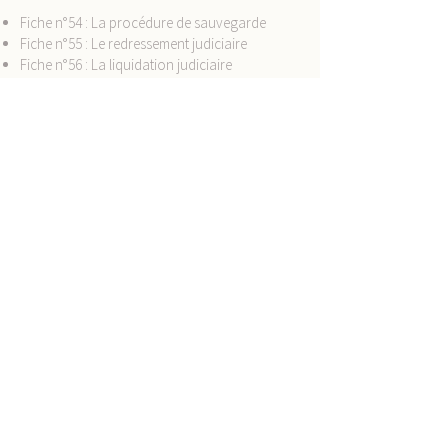
Fiche n°54 : La procédure de sauvegarde
Fiche n°55 : Le redressement judiciaire
Fiche n°56 : La liquidation judiciaire
STEP 7 : Droit pénal des
groupements d’affaires
Partie 1 : La responsabilité pénale
Fiche n°57 : La classification des infractions
Fiche n°58 : Les éléments constitutifs de
l’infraction
Fiche n°59 : L’identification de la personne
responsable
Fiche n°60 : La procédure pénale
Partie 2 : Les infractions applicables aux
affaires
Fiche n°61 : L’abus de confiance