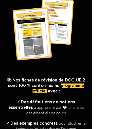
📚
Nos fiches de révision de DCG UE 2
sont 100 % conformes au
programme
officiel
avec :
✓
Des définitions
de notions
à apprendre par ❤️ ainsi que
essentielles
des essentiels de cours
pour illustrer la
✓
Des exemples
concrets
théorie et les attendus de l'examen