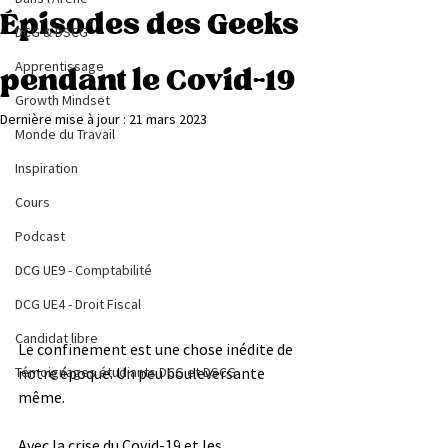
Épisodes des Geeks
DCG & DSCG
Apprentissage
pendant le Covid-19
Growth Mindset
Dernière mise à jour :
21 mars 2023
Monde du Travail
Inspiration
Cours
Podcast
DCG UE9 - Comptabilité
DCG UE4 - Droit Fiscal
Candidat libre
Le confinement est une chose inédite de 
notre époque. Un peu bouleversante 
Témoignages étudiants DCG et DSCG
même. 
Avec la crise du Covid-19 et les 