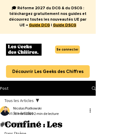
🎓 Réforme 2027 du DCG & du DSCG :
téléchargez gratuitement nos guides et
découvrez toutes les nouveautés UE par
UE →
Guide DCG
|
Guide DSCG
Se connecter
Découvrir Les Geeks des Chiffres
Post
Tous les Articles
Nicolas Piatkowski
Tous les Articles
31 mars 2020
2 min de lecture
#Confiné : Les
Fiche métier
Dans l'Arène