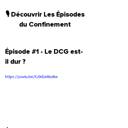
🎙 Découvrir Les Épisodes 
du Confinement 
Épisode 
#1
 - Le DCG est-
il dur ? 
https://youtu.be/XJ0d2eNioBw