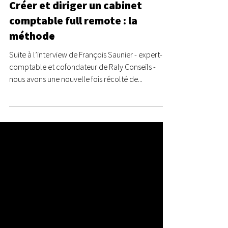
Les Geeks des Chiffres
8 août 2022
5 min de lecture
Créer et diriger un cabinet
comptable full remote : la
méthode
Suite à l’interview de François Saunier - expert-
comptable et cofondateur de Raly Conseils -
nous avons une nouvelle fois récolté de...