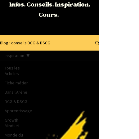
Infos. Conseils. Inspiration.
Cours.
Blog : conseils DCG & DSCG
Inspiration
Tous les
Articles
Fiche métier
Dans l'Arène
DCG & DSCG
Apprentissage
Growth
Mindset
Monde du