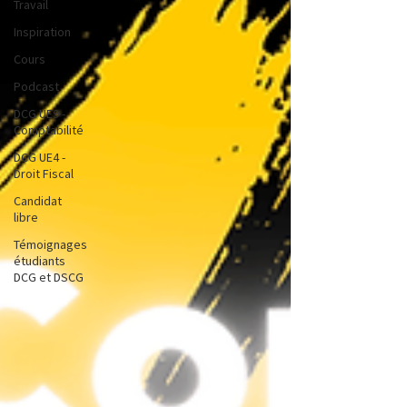
Travail
Inspiration
Cours
Podcast
DCG UE9 -
Comptabilité
DCG UE4 -
Droit Fiscal
Candidat
libre
Témoignages
étudiants
DCG et DSCG