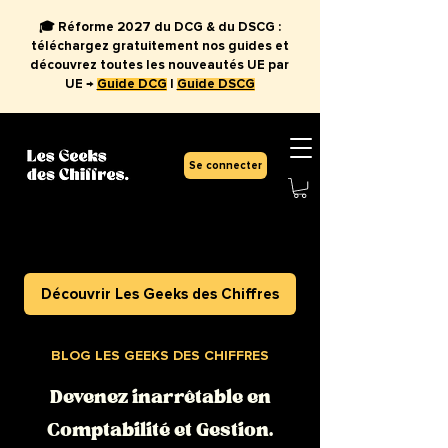
🎓 Réforme 2027 du DCG & du DSCG :
téléchargez gratuitement nos guides et
découvrez toutes les nouveautés UE par
UE →
Guide DCG
|
Guide DSCG
Se connecter
Découvrir Les Geeks des Chiffres
BLOG LES GEEKS DES CHIFFRES
Devenez inarrêtable en
Comptabilité et Gestion.