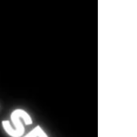
Comment passer de 0 à 10M d'€ de CA en 9 ans.
Voici le process en 5 étapes.