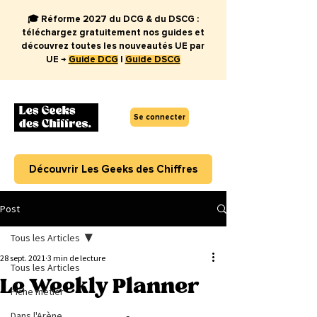
🎓 Réforme 2027 du DCG & du DSCG :
téléchargez gratuitement nos guides et
découvrez toutes les nouveautés UE par
UE →
Guide DCG
|
Guide DSCG
Se connecter
Découvrir Les Geeks des Chiffres
Post
Tous les Articles
28 sept. 2021
3 min de lecture
Tous les Articles
Le Weekly Planner
Fiche métier
Dans l'Arène