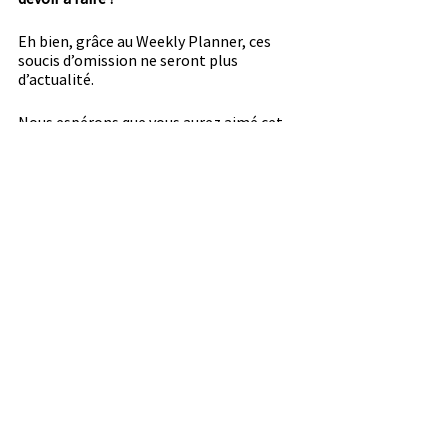
Eh bien, grâce au Weekly Planner, ces 
soucis d’omission ne seront plus 
d’actualité.
Nous espérons que vous aurez aimé cet 
article et que vous adopterez cette 
organisation à votre quotidien.
Growth Mindset