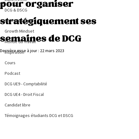
pour organiser
DCG & DSCG
stratégiquement ses
Apprentissage
Growth Mindset
semaines de DCG
Monde du Travail
Dernière mise à jour :
22 mars 2023
Inspiration
Cours
Podcast
DCG UE9 - Comptabilité
DCG UE4 - Droit Fiscal
Candidat libre
Témoignages étudiants DCG et DSCG