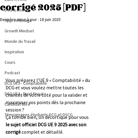
corrigé 2025 [PDF]
DCG & DSCG
Dernière mise à jour :
18 juin 2025
Apprentissage
Growth Mindset
Monde du Travail
Inspiration
Cours
Podcast
Vous préparez l’UE 9 « Comptabilité » du 
DCG UE9 - Comptabilité
DCG et vous voulez mettre toutes les 
DCG UE4 - Droit Fiscal
chances de votre côté pour la valider et 
maximiser vos points dès la prochaine 
Candidat libre
session ?
Témoignages étudiants DCG et DSCG
Ça tombe bien, on décortique pour vous 
le sujet officiel DCG UE 9 2025 avec son 
corrigé
 complet et détaillé. 