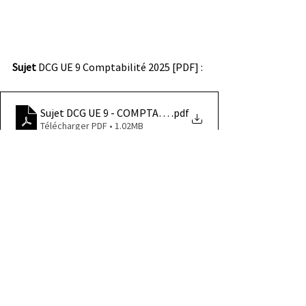
Sujet
 DCG UE 9 Comptabilité 2025 [PDF] : 
Sujet DCG UE 9 - COMPTABILITÉ 2025 [PDF]
.pdf
Télécharger PDF • 1.02MB
Corrigé
 DCG UE 9 Comptabilité 2025 
[PDF] : 
Corrigé DCG UE 9 - COMPTABILITÉ 2025 [PDF]
.pdf
Télécharger PDF • 1.31MB
S’exercer sur des sujets d’annales est l’un 
des meilleurs moyens de cerner les 