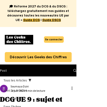
🎓 Réforme 2027 du DCG & du DSCG :
téléchargez gratuitement nos guides et
découvrez toutes les nouveautés UE par
UE →
Guide DCG
|
Guide DSCG
Se connecter
Découvrir Les Geeks des Chiffres
Post
Tous les Articles
Soumaya Dziri
Tous les Articles
12 juin 2025
4 min de lecture
DCG UE 9 : sujet et
Fiche métier
Dans l'Arène