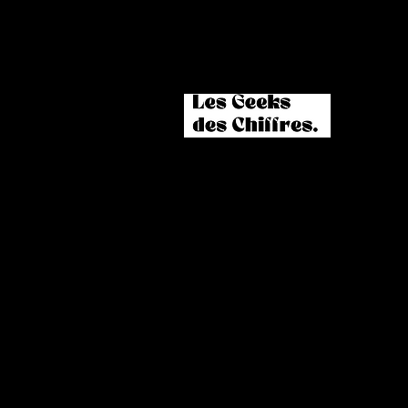
À propos
R
Vision & Culture
R
Nos taux de réussite
gr
On recrute
B
Avis d'élèves
F
Contactez-nous
Ta
Sweats & Mugs LGDC
Co
P