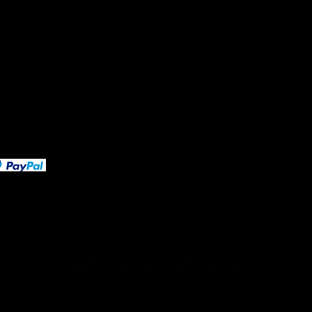
Décrocher le job de rêve
: 2025 SAS Nisop - Tous droits réservés -
OF enregistré sous le n° d'activité 11 75 
Plan du site
Charte de Confidentialité RGPD
Conditions Générales de Vente (CGV)
Conditions Générales d'utilisation (CGU)
Politique de retour
Mentions légales