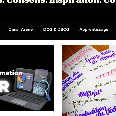
s. Conseils. Inspiration. C
Dans l'Arène
DCG & DSCG
Apprentissage
tion
Cours
Podcast
DCG UE9 - Comptabilité
ges étudiants DCG et DSCG