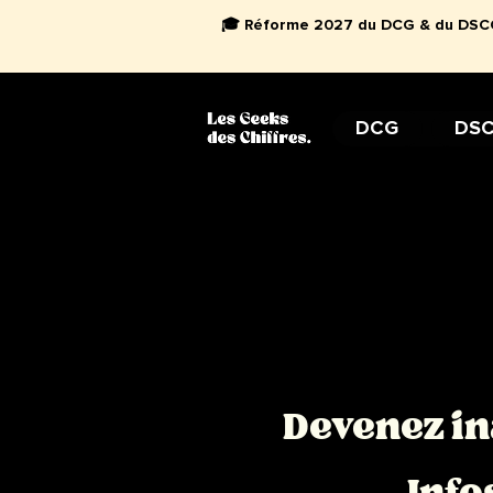
🎓 Réforme 2027 du DCG & du DSCG 
DCG
DS
Devenez in