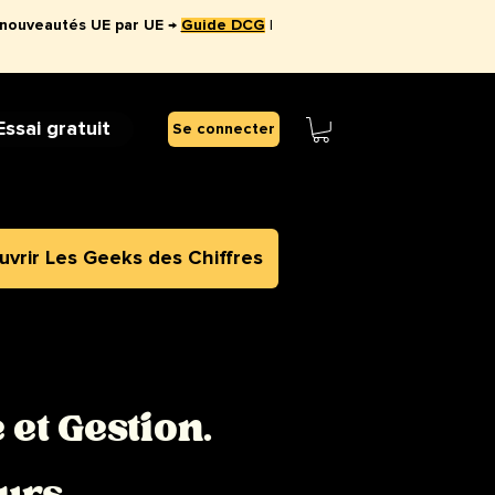
 nouveautés UE par UE →
Guide DCG
|
Essai gratuit
Se connecter
vrir Les Geeks des Chiffres
et Gestion.