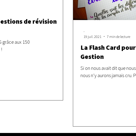
estions de révision
-
19 juil. 2021
7 min de lecture
G grâce aux 150
La Flash Card pour
 !
Gestion
Si on nous avait dit que nou
nous n’y aurons jamais cru. P