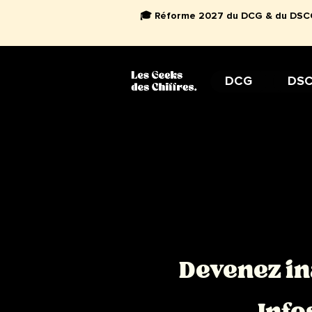
🎓 Réforme 2027 du DCG & du DSCG 
DCG
DS
Devenez in