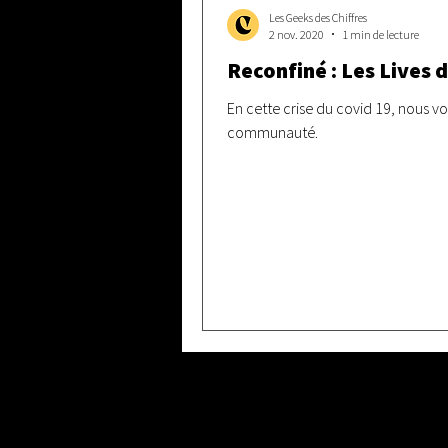
Les Geeks des Chiffres
2 nov. 2020
1 min de lecture
Reconfiné : Les Lives 
En cette crise du covid 19, nous v
communauté.