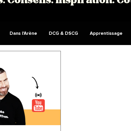
s. Conseils. Inspiration. C
Dans l'Arène
DCG & DSCG
Apprentissage
tion
Cours
Podcast
DCG UE9 - Comptabilité
ges étudiants DCG et DSCG