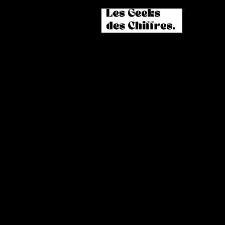
À propos
R
Vision & Culture
R
Nos taux de réussite
gr
On recrute
B
Avis d'élèves
F
Contactez-nous
Ta
Sweats & Mugs LGDC
Co
P
Ac