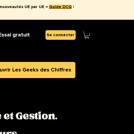
 nouveautés UE par UE →
Guide DCG
|
Essai gratuit
Se connecter
vrir Les Geeks des Chiffres
et Gestion.