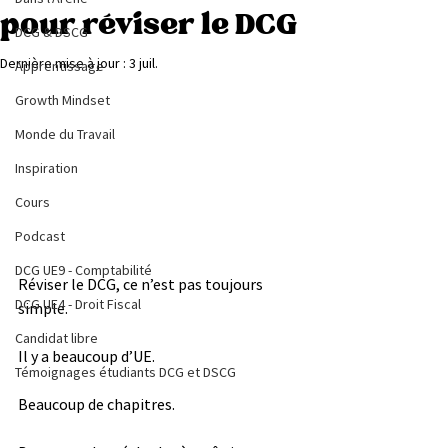
pour réviser le DCG
DCG & DSCG
Dernière mise à jour :
3 juil.
Apprentissage
Growth Mindset
Monde du Travail
Inspiration
Cours
Podcast
DCG UE9 - Comptabilité
Réviser le DCG, ce n’est pas toujours 
DCG UE4 - Droit Fiscal
simple.
Candidat libre
Il y a beaucoup d’UE.
Témoignages étudiants DCG et DSCG
Beaucoup de chapitres.