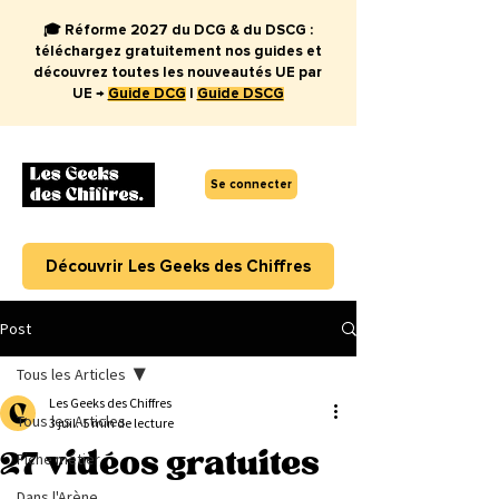
🎓 Réforme 2027 du DCG & du DSCG :
téléchargez gratuitement nos guides et
découvrez toutes les nouveautés UE par
UE →
Guide DCG
|
Guide DSCG
Se connecter
Découvrir Les Geeks des Chiffres
Post
Tous les Articles
Les Geeks des Chiffres
Tous les Articles
3 juil.
5 min de lecture
27 vidéos gratuites
Fiche métier
Dans l'Arène