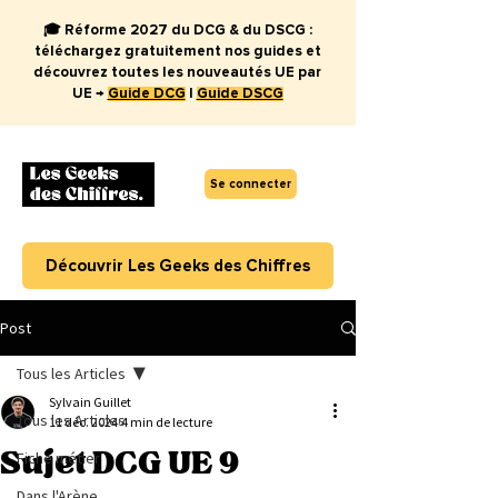
🎓 Réforme 2027 du DCG & du DSCG :
téléchargez gratuitement nos guides et
découvrez toutes les nouveautés UE par
UE →
Guide DCG
|
Guide DSCG
Se connecter
Découvrir Les Geeks des Chiffres
Post
Tous les Articles
Sylvain Guillet
Tous les Articles
11 déc. 2024
4 min de lecture
Sujet DCG UE 9
Fiche métier
Dans l'Arène