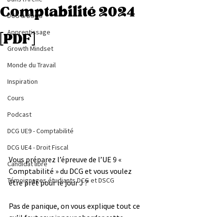
Comptabilité 2024
DCG & DSCG
Apprentissage
[PDF]
Growth Mindset
Monde du Travail
Inspiration
Cours
Podcast
DCG UE9 - Comptabilité
DCG UE4 - Droit Fiscal
Vous préparez l’épreuve de l’UE 9 « 
Candidat libre
Comptabilité
 » du DCG et vous voulez 
Témoignages étudiants DCG et DSCG
être prêt pour le jour J ? 
Pas de panique, on vous explique tout ce 