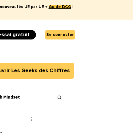
 nouveautés UE par UE →
Guide DCG
|
Essai gratuit
Se connecter
vrir Les Geeks des Chiffres
h Mindset
 UE4 - Droit Fiscal