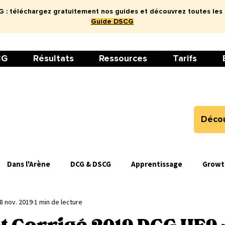
: téléchargez gratuitement nos guides et découvrez toutes les
Guide DSCG
CG
Résultats
Ressources
Tarifs
Décou
Dans l'Arène
DCG & DSCG
Apprentissage
Growt
8 nov. 2019
1 min de lecture
on
Cours
Podcast
DCG UE9 - Comptabilité
DCG