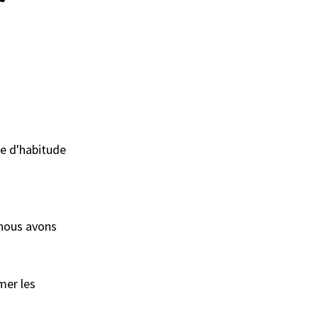
-
  
e d'habitude 
 nous avons 
mer les 