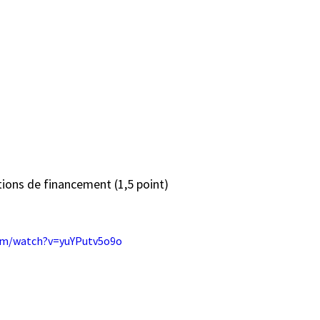
tions de financement (1,5 point)
om/watch?v=yuYPutv5o9o