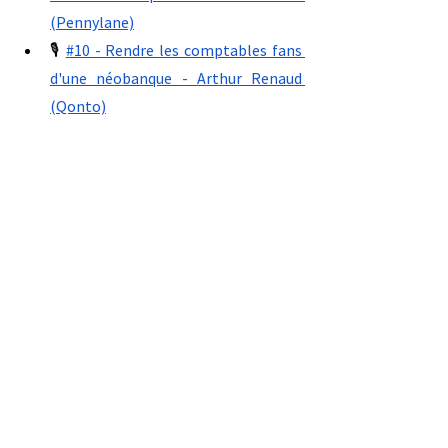
(Pennylane)
🎙 
#10 - Rendre les comptables fans 
d'une néobanque - Arthur Renaud 
(Qonto)
🔥 Pour aller plus loin 
avec nous :
Abonnez-vous à 
notre podcast
 sur 
votre plateforme d’écoute favorite 
🤩.
Suivez nos ressources gratuites sur 
Youtube