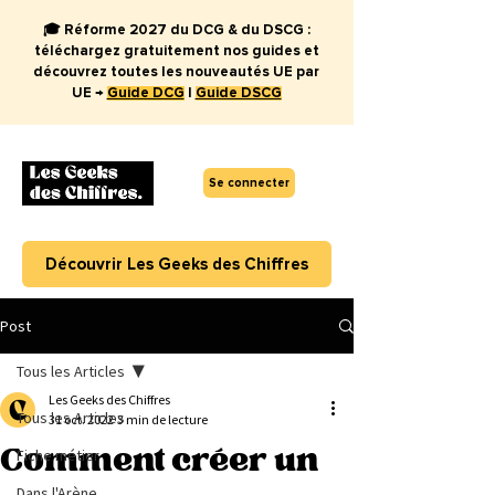
🎓 Réforme 2027 du DCG & du DSCG :
téléchargez gratuitement nos guides et
découvrez toutes les nouveautés UE par
UE →
Guide DCG
|
Guide DSCG
Se connecter
Découvrir Les Geeks des Chiffres
Post
Tous les Articles
Les Geeks des Chiffres
Tous les Articles
31 oct. 2022
3 min de lecture
Comment créer un
Fiche métier
Dans l'Arène