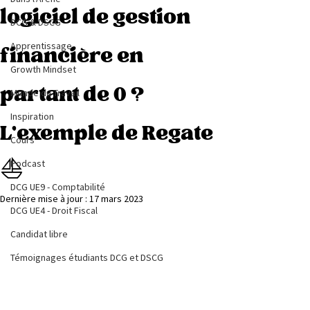
logiciel de gestion
DCG & DSCG
Apprentissage
financière en
Growth Mindset
partant de 0 ?
Monde du Travail
Inspiration
L’exemple de Regate
Cours
Podcast
⛵️
DCG UE9 - Comptabilité
Dernière mise à jour :
17 mars 2023
DCG UE4 - Droit Fiscal
Candidat libre
Témoignages étudiants DCG et DSCG