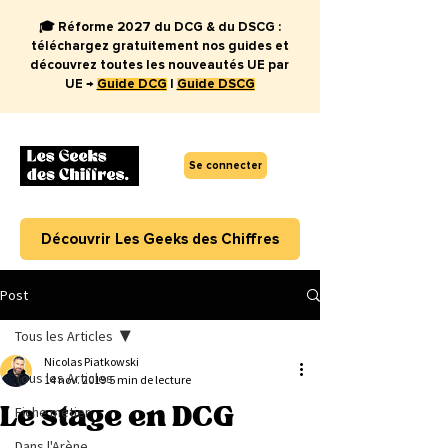
🎓 Réforme 2027 du DCG & du DSCG :
téléchargez gratuitement nos guides et
découvrez toutes les nouveautés UE par
UE →
Guide DCG
|
Guide DSCG
Se connecter
Découvrir Les Geeks des Chiffres
Post
Tous les Articles
Nicolas Piatkowski
Tous les Articles
14 nov. 2019
5 min de lecture
Le stage en DCG
Fiche métier
Dans l'Arène