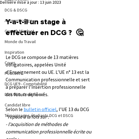
Dernière mise à jour :
13 juin 2023
DCG & DSCG
Apprentissage
Y-a-t-il un stage à 
Growth Mindset
effectuer en DCG ?  🤔
Monde du Travail
Inspiration
Le DCG se compose de 13 matières 
Cours
obligatoires, appelées Unité 
d’Enseignement ou UE. L’UE n° 13 est la 
Podcast
Communication professionnelle et sert 
DCG UE9 - Comptabilité
à préparer l’insertion professionnelle 
des futurs diplômés. 
DCG UE4 - Droit Fiscal
Candidat libre
Selon le 
bulletin officiel
, l’UE 13 du DCG 
Témoignages étudiants DCG et DSCG
“repose à la fois sur : 
- l’acquisition de méthodes de 
communication professionnelle écrite ou 