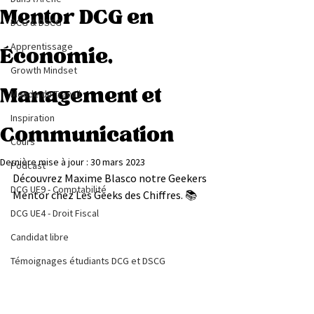
Mentor DCG en
DCG & DSCG
Apprentissage
Économie,
Growth Mindset
Management et
Monde du Travail
Inspiration
Communication
Cours
Dernière mise à jour :
30 mars 2023
Podcast
Découvrez Maxime Blasco notre Geekers 
DCG UE9 - Comptabilité
Mentor chez Les Geeks des Chiffres. 📚
DCG UE4 - Droit Fiscal
Candidat libre
Témoignages étudiants DCG et DSCG