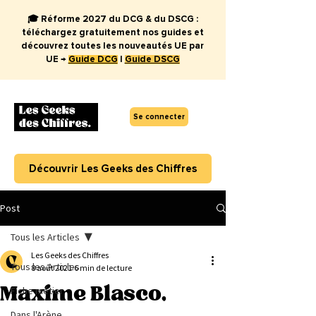
🎓 Réforme 2027 du DCG & du DSCG :
téléchargez gratuitement nos guides et
découvrez toutes les nouveautés UE par
UE →
Guide DCG
|
Guide DSCG
Se connecter
Découvrir Les Geeks des Chiffres
Post
Tous les Articles
Les Geeks des Chiffres
Tous les Articles
8 août 2021
6 min de lecture
Maxime Blasco,
Fiche métier
Dans l'Arène