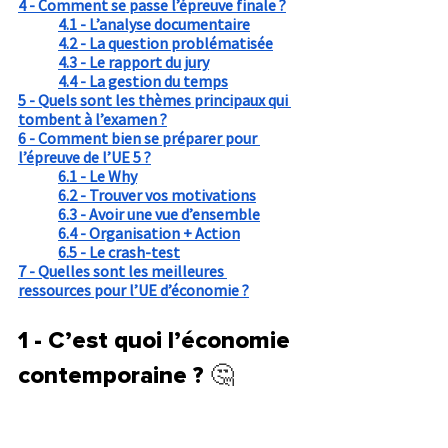
4 - Comment se passe l’épreuve finale ?
4.1 - L’analyse documentaire
4.2 - La question problématisée
4.3 - Le rapport du jury
4.4 - La gestion du temps
5 - Quels sont les thèmes principaux qui 
tombent à l’examen ?
6 - Comment bien se préparer pour 
l’épreuve de l’UE 5 ?
6.1 - Le Why
6.2 - Trouver vos motivations
6.3 - Avoir une vue d’ensemble
6.4 - Organisation + Action
6.5 - Le crash-test
7 - Quelles sont les meilleures 
ressources pour l’UE d’économie ?
1 - C’est quoi l’économie 
contemporaine ? 
🤔