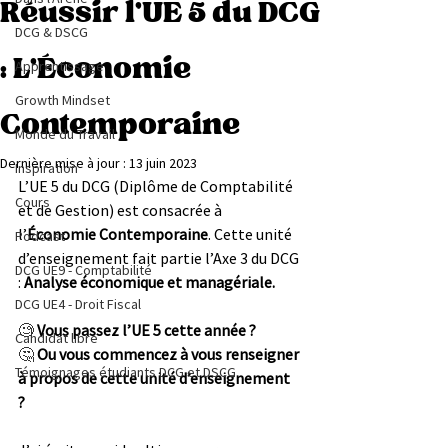
Réussir l’UE 5 du DCG
DCG & DSCG
: L’Économie
Apprentissage
Growth Mindset
Contemporaine
Monde du Travail
Dernière mise à jour :
13 juin 2023
Inspiration
L’UE 5 du DCG (Diplôme de Comptabilité 
Cours
et de Gestion) est consacrée à 
l’
Économie Contemporaine
. Cette unité 
Podcast
d’enseignement fait partie l’Axe 3 du DCG 
DCG UE9 - Comptabilité
: 
Analyse économique et managériale.
DCG UE4 - Droit Fiscal
🧐 
Vous passez l’UE 5 cette année ? 
Candidat libre
🤔 
Ou vous commencez à vous renseigner 
Témoignages étudiants DCG et DSCG
à propos de cette unité d’enseignement 
?