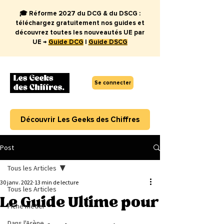
🎓 Réforme 2027 du DCG & du DSCG :
téléchargez gratuitement nos guides et
découvrez toutes les nouveautés UE par
UE →
Guide DCG
|
Guide DSCG
Se connecter
Découvrir Les Geeks des Chiffres
Post
Tous les Articles
30 janv. 2022
13 min de lecture
Tous les Articles
Le Guide Ultime pour
Fiche métier
Dans l'Arène