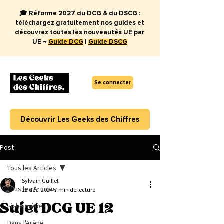
🎓 Réforme 2027 du DCG & du DSCG :
téléchargez gratuitement nos guides et
découvrez toutes les nouveautés UE par
UE →
Guide DCG
|
Guide DSCG
Se connecter
Découvrir Les Geeks des Chiffres
Post
Tous les Articles
Sylvain Guillet
Tous les Articles
12 déc. 2024
7 min de lecture
Sujet DCG UE 12
Fiche métier
Dans l'Arène