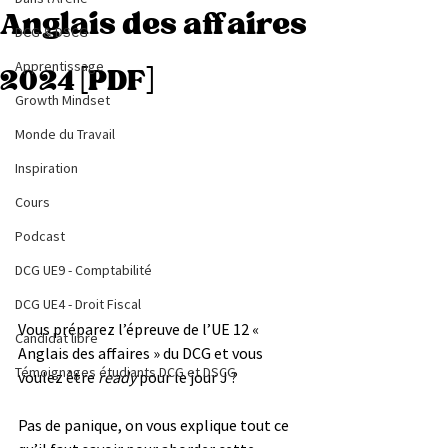
Anglais des affaires
DCG & DSCG
Apprentissage
2024 [PDF]
Growth Mindset
Monde du Travail
Inspiration
Cours
Podcast
DCG UE9 - Comptabilité
DCG UE4 - Droit Fiscal
Vous préparez l’épreuve de l’UE 12 « 
Candidat libre
Anglais des affaires
 » du DCG et vous 
Témoignages étudiants DCG et DSCG
voulez être 
ready
 pour le jour J ? 
Pas de panique, on vous explique tout ce 