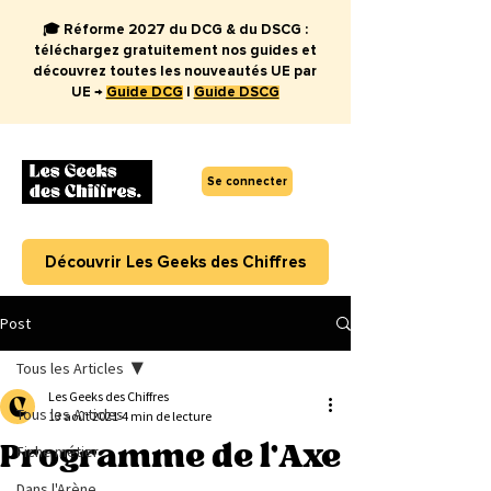
🎓 Réforme 2027 du DCG & du DSCG :
téléchargez gratuitement nos guides et
découvrez toutes les nouveautés UE par
UE →
Guide DCG
|
Guide DSCG
Se connecter
Découvrir Les Geeks des Chiffres
Post
Tous les Articles
Les Geeks des Chiffres
Tous les Articles
13 août 2021
4 min de lecture
Programme de l'Axe
Fiche métier
Dans l'Arène