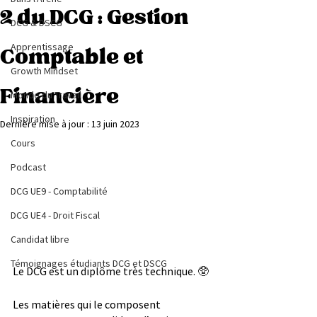
2 du DCG : Gestion
DCG & DSCG
Apprentissage
Comptable et
Growth Mindset
Financière
Monde du Travail
Inspiration
Dernière mise à jour :
13 juin 2023
Cours
Podcast
DCG UE9 - Comptabilité
DCG UE4 - Droit Fiscal
Candidat libre
Témoignages étudiants DCG et DSCG
Le DCG est un diplôme très technique. 
🥸
Les matières qui le composent 