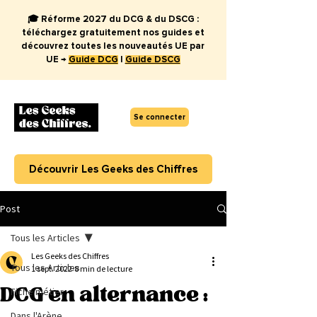
🎓 Réforme 2027 du DCG & du DSCG :
téléchargez gratuitement nos guides et
découvrez toutes les nouveautés UE par
UE →
Guide DCG
|
Guide DSCG
Se connecter
Découvrir Les Geeks des Chiffres
Post
Tous les Articles
Les Geeks des Chiffres
Tous les Articles
1 sept. 2022
8 min de lecture
DCG en alternance :
Fiche métier
Dans l'Arène