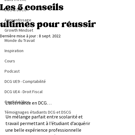
Les 5 conseils
DCG & DSCG
Apprentissage
ultimes pour réussir
Growth Mindset
Dernière mise à jour :
8 sept. 2022
Monde du Travail
Inspiration
Cours
Podcast
DCG UE9 - Comptabilité
DCG UE4 - Droit Fiscal
Candidat libre
L’alternance en DCG…
Témoignages étudiants DCG et DSCG
Un mélange parfait entre scolarité et 
travail permettant à l’étudiant d’acquérir 
une belle expérience professionnelle 