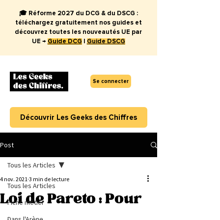
🎓 Réforme 2027 du DCG & du DSCG :
téléchargez gratuitement nos guides et
découvrez toutes les nouveautés UE par
UE →
Guide DCG
|
Guide DSCG
Se connecter
Découvrir Les Geeks des Chiffres
Post
Tous les Articles
4 nov. 2021
3 min de lecture
Tous les Articles
Loi de Pareto : Pour
Fiche métier
Dans l'Arène