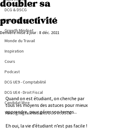
doubler sa
DCG & DSCG
productivité
Apprentissage
Growth Mindset
Dernière mise à jour :
8 déc. 2021
Monde du Travail
Inspiration
Cours
Podcast
DCG UE9 - Comptabilité
DCG UE4 - Droit Fiscal
Quand on est étudiant, on cherche par 
Candidat libre
tous les moyens des astuces pour mieux 
apprendre, pour gérer son temps...
Témoignages étudiants DCG et DSCG
Eh oui, la vie d’étudiant n’est pas facile !